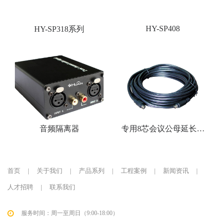
HY-SP408
HY-SP318系列
音频隔离器
专用8芯会议公母延长线
缆
首页
|
关于我们
|
产品系列
|
工程案例
|
新闻资讯
|
人才招聘
|
联系我们
服务时间：周一至周日（9:00-18:00）